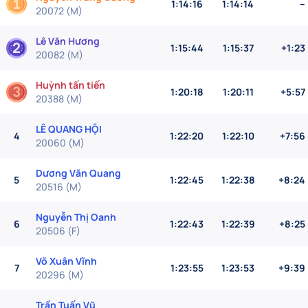
1:14:16
1:14:14
--
20072
(
M
)
Lê Văn Hương
1:15:44
1:15:37
+1:23
20082
(
M
)
Huỳnh tấn tiến
1:20:18
1:20:11
+5:57
20388
(
M
)
LÊ QUANG HỘI
4
1:22:20
1:22:10
+7:56
20060
(
M
)
Dương Văn Quang
5
1:22:45
1:22:38
+8:24
20516
(
M
)
Nguyễn Thị Oanh
6
1:22:43
1:22:39
+8:25
20506
(
F
)
Võ Xuân Vĩnh
7
1:23:55
1:23:53
+9:39
20296
(
M
)
Trần Tuấn Vũ