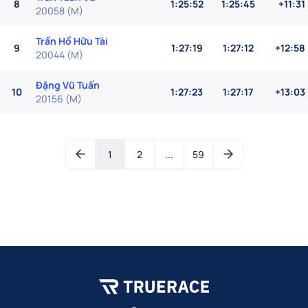
8
1:25:52
1:25:45
+11:31
20058
(
M
)
Trần Hồ Hữu Tài
9
1:27:19
1:27:12
+12:58
20044
(
M
)
Đặng Vũ Tuấn
10
1:27:23
1:27:17
+13:03
20156
(
M
)
1
2
...
59